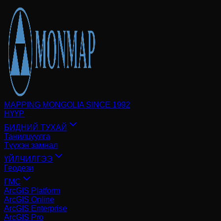
MAPPING MONGOLIA SINCE 1992
НҮҮР
БИДНИЙ ТУХАЙ
Танилцуулга
Түүхэн замнал
ҮЙЛЧИЛГЭЭ
Геодези
ГМС
ArcGIS Platform
ArcGIS Online
ArcGIS Enterprise
ArcGIS Pro