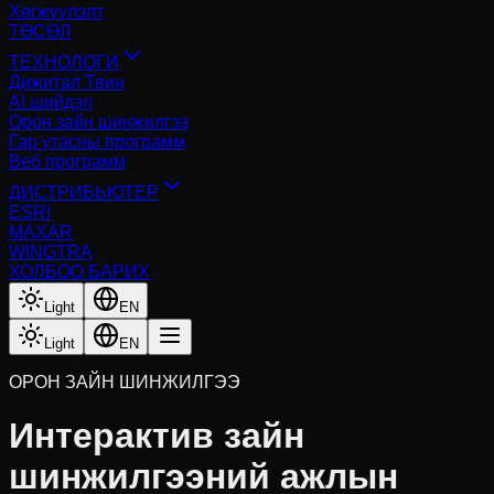
Хөгжүүлэлт
ТӨСӨЛ
ТЕХНОЛОГИ
Дижитал Твин
AI шийдэл
Орон зайн шинжилгээ
Гар утасны программ
Веб программ
ДИСТРИБЬЮТЕР
ESRI
MAXAR
WINGTRA
ХОЛБОО БАРИХ
Light
EN
Light
EN
ОРОН ЗАЙН ШИНЖИЛГЭЭ
Интерактив зайн
шинжилгээний ажлын