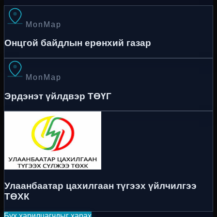
MonMap
Онцгой байдлын ерөнхий газар
MonMap
Эрдэнэт үйлдвэр ТӨҮГ
Улаанбаатар цахилгаан түгээх үйлчилгээ
ТӨХК
Бүх харилцагчдыг харах