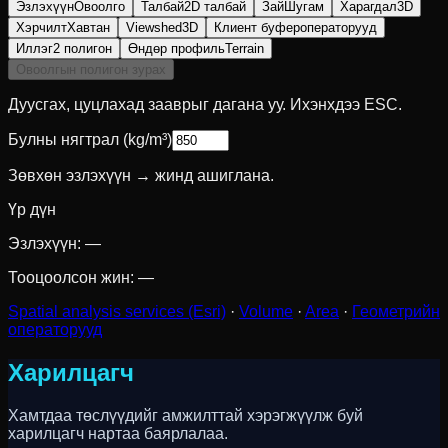
Эзлэхүүн
Овоолго
Талбай
2D талбай
Зай
Шугам
Харагдал
3D
Хэрчилт
Хавтан
Viewshed
3D
Клиент буфер
операторууд
Иллэг
2 полигон
Өндөр профиль
Terrain
Овоолгын полигон зурах
Дуусгах, цуцлахад зааврыг дагана уу. Ихэнхдээ ESC.
Булны нягтрал (kg/m³)
Зөвхөн эзлэхүүн → жинд ашиглана.
Үр дүн
Эзлэхүүн:
—
Тооцоолсон жин:
—
Spatial analysis services (Esri)
·
Volume
·
Area
·
Геометрийн
операторууд
Харилцагч
Хамтдаа төслүүдийг амжилттай хэрэгжүүлж буй
харилцагч нартаа баярлалаа.