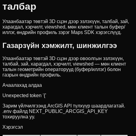
талбар
Улаанбаатар төвтэй 3D сцэн дээр эзлэхүүн, талбай, зай,
харагдал, хэрчилт, viewshed, мөн клиент талын буфер/
иллэг, өндрийн профиль зэрэг Maps SDK хэрэгслүүд.
Газарзүйн хэмжилт, шинжилгээ
Улаанбаатар төвтэй 3D сцэн дээр овоолгын эзлэхүүн,
талбай, зай, харагдал, хэрчилт, viewshed — мөн клиент
талын геометрийн операторууд (буфер/иллэг) болон
газрын өндрийн профиль.
Ачаалахад алдаа
Unexpected token '{'
Зарим үйлчилгээнд ArcGIS API түлхүүр шаардлагатай.
.env файлд NEXT_PUBLIC_ARCGIS_API_KEY
тохируулна уу.
Хэрэгсэл