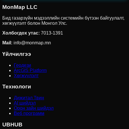
MonMap LLC
Бид газарзүйн мэдээллийн системийн бүтээн байгуулалт,
хөгжүүлэлт болон Монгол Улс.
Холбогдох утас
:
7013-1391
Mail:
info@monmap.mn
Үйлчилгээ
Геодези
ArcGIS Platform
Хөгжүүлэлт
Технологи
Дижитал Твин
AI шийдэл
Орон зайн шийдэл
Веб программ
UBHUB