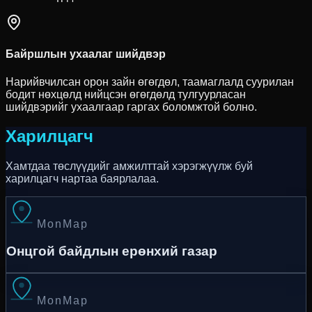
Байршлын ухаалаг шийдвэр
Нарийвчилсан орон зайн өгөгдөл, таамаглалд суурилан
бодит нөхцөлд нийцсэн өгөгдөлд тулгуурласан
шийдвэрийг ухаалгаар гаргах боломжтой болно.
Харилцагч
Хамтдаа төслүүдийг амжилттай хэрэгжүүлж буй
харилцагч нартаа баярлалаа.
MonMap
Онцгой байдлын ерөнхий газар
MonMap