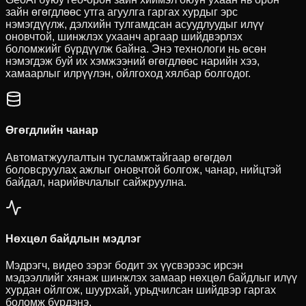
зайн өгөгдлөөс утга агуулга гаргах хурдыг эрс
нэмэгдүүлж, дэлхийн тулгамдсан асуудлуудыг илүү
оновчтой, шинжлэх ухаанч аргаар шийдвэрлэх
боломжийг бүрдүүлж байна. Энэ технологи нь өсөн
нэмэгдэж буй их хэмжээний өгөгдлөөс нарийн хээ,
хамаарлыг илрүүлэн, ойлгоход хялбар болгодог.
Өгөгдлийн чанар
Автоматжуулалтын тусламжтайгаар өгөгдөл
боловсруулах ажлыг оновчтой болгож, чанар, нийцтэй
байдал, нарийвчлалыг сайжруулна.
Нөхцөл байдлын мэдлэг
Мэдрэгч, видео зэрэг бодит эх үүсвэрээс ирсэн
мэдээллийг хянаж шинжлэх замаар нөхцөл байдлыг илүү
хурдан ойлгож, шуурхай, урьдчилсан шийдвэр гаргах
боломж бүрдэнэ.