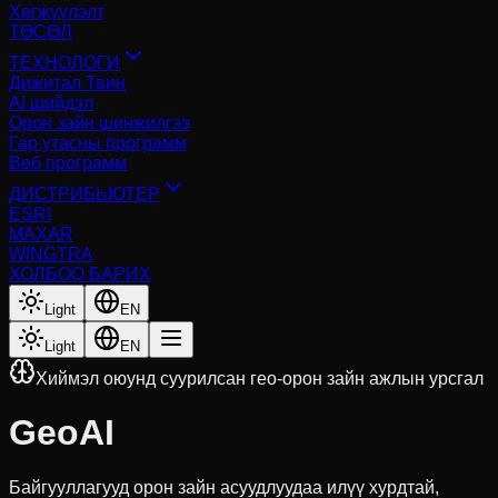
Хөгжүүлэлт
ТӨСӨЛ
ТЕХНОЛОГИ
Дижитал Твин
AI шийдэл
Орон зайн шинжилгээ
Гар утасны программ
Веб программ
ДИСТРИБЬЮТЕР
ESRI
MAXAR
WINGTRA
ХОЛБОО БАРИХ
Light
EN
Light
EN
Хиймэл оюунд суурилсан гео-орон зайн ажлын урсгал
GeoAI
Байгууллагууд орон зайн асуудлуудаа илүү хурдтай,