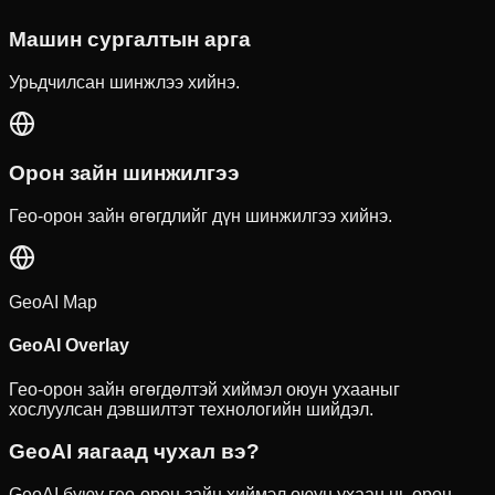
Машин сургалтын арга
Урьдчилсан шинжлээ хийнэ.
Орон зайн шинжилгээ
Гео-орон зайн өгөгдлийг дүн шинжилгээ хийнэ.
GeoAI Map
GeoAI Overlay
Гео-орон зайн өгөгдөлтэй хиймэл оюун ухааныг
хослуулсан дэвшилтэт технологийн шийдэл.
GeoAI яагаад чухал вэ?
GeoAI буюу гео-орон зайн хиймэл оюун ухаан нь орон