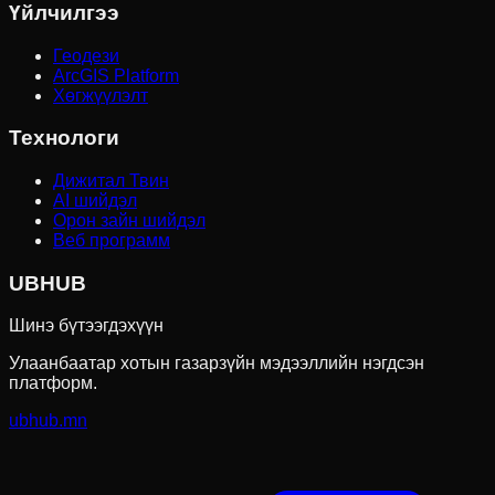
Үйлчилгээ
Геодези
ArcGIS Platform
Хөгжүүлэлт
Технологи
Дижитал Твин
AI шийдэл
Орон зайн шийдэл
Веб программ
UBHUB
Шинэ бүтээгдэхүүн
Улаанбаатар хотын газарзүйн мэдээллийн нэгдсэн
платформ.
ubhub.mn