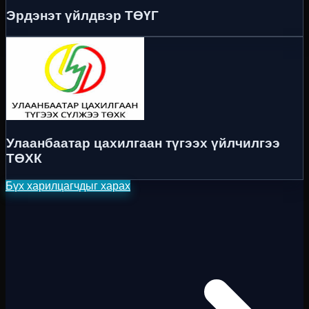
Эрдэнэт үйлдвэр ТӨҮГ
Улаанбаатар цахилгаан түгээх үйлчилгээ
ТӨХК
Бүх харилцагчдыг харах