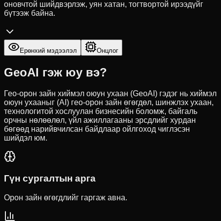
оновчтой шийдвэрлэж, уян хатан, тогтвортой ирээдүйг
бүтээж байна.
Ерөнхий мэдээлэл
Онцлог
GeoAI гэж юу вэ?
Гео-орон зайн хиймэл оюун ухаан (GeoAI) гэдэг нь хиймэл
оюун ухааныг (AI) гео-орон зайн өгөгдөл, шинжлэх ухаан,
технологитой хослуулан бизнесийн боломж, байгаль
орчны нөлөөлөл, үйл ажиллагааны эрсдлийг хурдан
бөгөөд нарийвчилсан байдлаар ойлгоход чиглэсэн
шийдэл юм.
Гүн сургалтын арга
Орон зайн өгөгдлийг гаргаж авна.