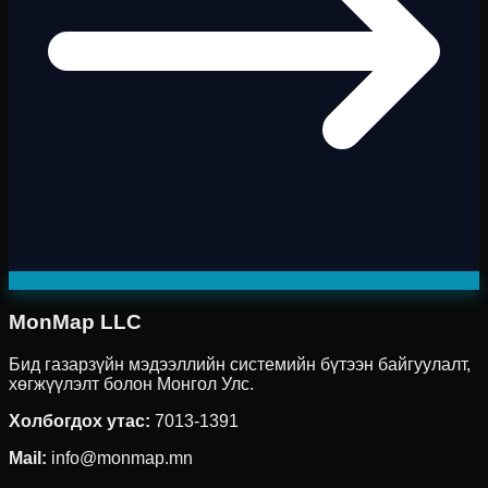
MonMap LLC
Бид газарзүйн мэдээллийн системийн бүтээн байгуулалт,
хөгжүүлэлт болон Монгол Улс.
Холбогдох утас
:
7013-1391
Mail:
info@monmap.mn