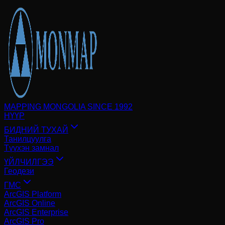
MAPPING MONGOLIA SINCE 1992
НҮҮР
БИДНИЙ ТУХАЙ
Танилцуулга
Түүхэн замнал
ҮЙЛЧИЛГЭЭ
Геодези
ГМС
ArcGIS Platform
ArcGIS Online
ArcGIS Enterprise
ArcGIS Pro