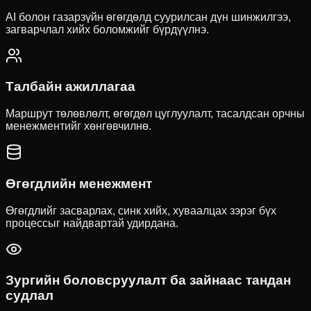
AI болон газарзүйн өгөгдөлд суурилсан дүн шинжилгээ,
загварчлал хийх боломжийг бүрдүүлнэ.
Талбайн ажиллагаа
Маршрут төлөвлөлт, өгөгдөл цуглуулалт, тасалдсан орчны
менежментийг хөнгөвчилнө.
Өгөгдлийн менежмент
Өгөгдлийг засварлах, синк хийх, хуваалцах зэрэг бүх
процессыг найдвартай удирдана.
Зургийн боловсруулалт ба зайнаас тандан
судлал