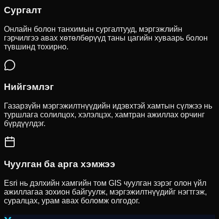
Сургалт
Онлайн болон танхимын сургалтууд, мэргэжлийн
гэрчилгээ авах хөтөлбөрүүд таны цагийн хуваарь болон
түвшинд тохирно.
Нийгэмлэг
Газарзүйн мэргэжилтнүүдийн идэвхтэй хамтын сүлжээ нь
туршлага солилцох, хэлэлцэх, хамтран ажиллах орчинг
бүрдүүлдэг.
Чуулган ба арга хэмжээ
Esri нь дэлхийн хамгийн том GIS чуулган зэрэг олон үйл
ажиллагаа зохион байгуулж, мэргэжилтнүүдийг нэгтгэж,
суралцах, урам авах боломж олгодог.