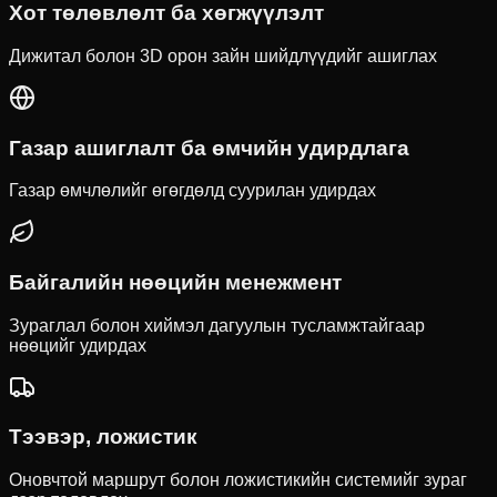
Хот төлөвлөлт ба хөгжүүлэлт
Дижитал болон 3D орон зайн шийдлүүдийг ашиглах
Газар ашиглалт ба өмчийн удирдлага
Газар өмчлөлийг өгөгдөлд суурилан удирдах
Байгалийн нөөцийн менежмент
Зураглал болон хиймэл дагуулын тусламжтайгаар
нөөцийг удирдах
Тээвэр, ложистик
Оновчтой маршрут болон ложистикийн системийг зураг