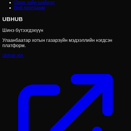
Орон зайн шийдэл
Веб программ
UBHUB
Шинэ бүтээгдэхүүн
Улаанбаатар хотын газарзүйн мэдээллийн нэгдсэн
платформ.
ubhub.mn