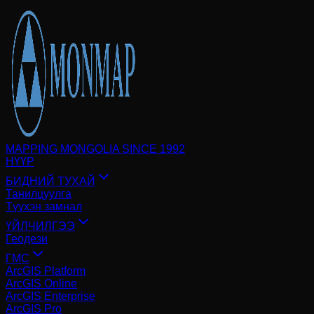
MAPPING MONGOLIA SINCE 1992
НҮҮР
БИДНИЙ ТУХАЙ
Танилцуулга
Түүхэн замнал
ҮЙЛЧИЛГЭЭ
Геодези
ГМС
ArcGIS Platform
ArcGIS Online
ArcGIS Enterprise
ArcGIS Pro