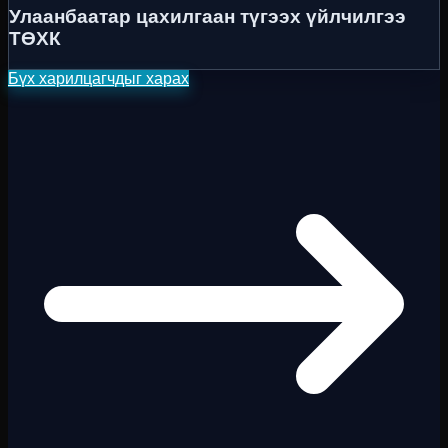
Улаанбаатар цахилгаан түгээх үйлчилгээ
ТӨХК
Бүх харилцагчдыг харах