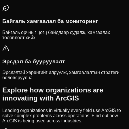
Байгаль хамгаалал ба мониторинг
Байгаль орчныг цогц байдлаар судалж, хамгаалах
төлөвлөлт хийх
Эрсдэл ба бууруулалт
Эрсдэлтэй хөрөнгийг илрүүлж, хамгаалалтын стратеги
боловсруулна
Explore how organizations are
innovating with ArcGIS
Leading organizations in virtually every field use ArcGIS to
solve complex problems across operations. Find out how
ArcGIS is being used across industries.