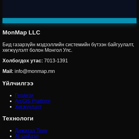
MonMap LLC
Бид газарзүйн мэдээллийн системийн бүтээн байгуулалт,
хөгжүүлэлт болон Монгол Улс.
Холбогдох утас
:
7013-1391
Mail:
info@monmap.mn
Үйлчилгээ
Геодези
ArcGIS Platform
Хөгжүүлэлт
Технологи
Дижитал Твин
AI шийдэл