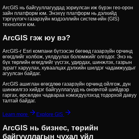
ArcGIS нь байгууллагуудад зориулсан иж бүрэн гео-орон
зайн платформ юм. Энэхүү платформ нь дэлхийд
тэргүүлэгч газарзүйн мэдээллийн систем-ийн (GIS)
технологи юм.
ArcGIS гэж юу вэ?
ArcGIS-г Esri компани бүтээсэн бөгөөд газарзүйн орчинд
өгөгдлийг холбож, уялдуулах боломжийг олгодог. Энэ нь
бүх төрлийн өгөгдлийг үүсгэх, удирдах, шинжлэх, газрын
зурагт харуулах, хуваалцах дэлхийн шилдэг чадамжуудыг
агуулсан байдаг.
ArcGIS ашиглан өгөгдлөө газарзүйн орчинд ойлгож, дүн
шинжилгээ хийдэг байгууллагууд нь оновчтой шийдвэр
гаргах, өрсөлдөх чадвараа нэмэгдүүлэхэд тодорхой давуу
талтай байдаг.
Learn more
Explore GIS
ArcGIS нь бизнес, төрийн
байгууллагын чухал үйл