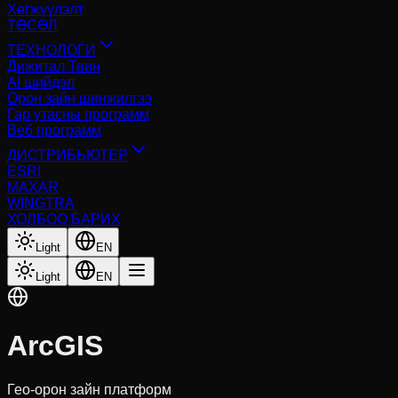
Хөгжүүлэлт
ТӨСӨЛ
ТЕХНОЛОГИ
Дижитал Твин
AI шийдэл
Орон зайн шинжилгээ
Гар утасны программ
Веб программ
ДИСТРИБЬЮТЕР
ESRI
MAXAR
WINGTRA
ХОЛБОО БАРИХ
Light
EN
Light
EN
ArcGIS
Гео-орон зайн платформ