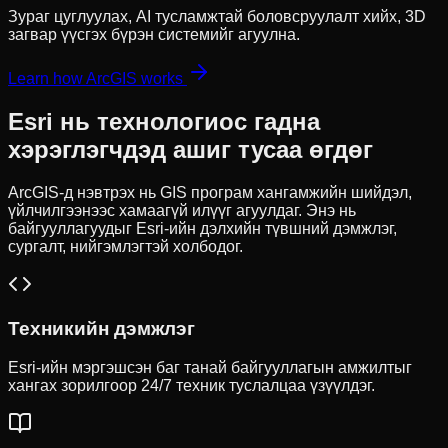
Зураг цуглуулах, AI тусламжтай боловсруулалт хийх, 3D
загвар үүсгэх бүрэн системийг агуулна.
Learn how ArcGIS works
Esri нь технологиос гадна
хэрэглэгчдэд ашиг тусаа өгдөг
ArcGIS-д нэвтрэх нь GIS програм хангамжийн шийдэл,
үйлчилгээнээс хамаагүй илүүг агуулдаг. Энэ нь
байгууллагуудыг Esri-ийн дэлхийн түвшний дэмжлэг,
сургалт, нийгэмлэгтэй холбодог.
Техникийн дэмжлэг
Esri-ийн мэргэшсэн баг танай байгууллагын амжилтыг
хангах зорилгоор 24/7 техник туслалцаа үзүүлдэг.