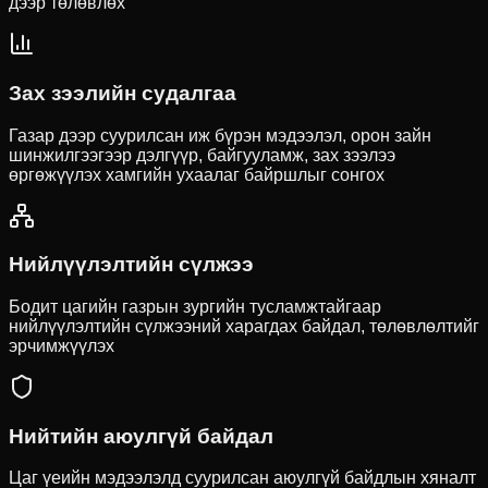
дээр төлөвлөх
Зах зээлийн судалгаа
Газар дээр суурилсан иж бүрэн мэдээлэл, орон зайн
шинжилгээгээр дэлгүүр, байгууламж, зах зээлээ
өргөжүүлэх хамгийн ухаалаг байршлыг сонгох
Нийлүүлэлтийн сүлжээ
Бодит цагийн газрын зургийн тусламжтайгаар
нийлүүлэлтийн сүлжээний харагдах байдал, төлөвлөлтийг
эрчимжүүлэх
Нийтийн аюулгүй байдал
Цаг үеийн мэдээлэлд суурилсан аюулгүй байдлын хяналт