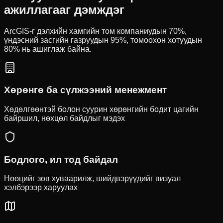
ажиллагааг дэмждэг
ArcGIS-г дэлхийн хамгийн том компаниудын 70%,
үндэсний засгийн газруудын 95%, томоохон хотуудын
80% нь ашиглаж байна.
Хөрөнгө ба сүлжээний менежмент
Хөдөлгөөнтэй болон суурин хөрөнгийн бодит цагийн
байршил, нөхцөл байдлыг мэдэх
Бодлого, ил тод байдал
Нөөцийг зөв хуваарилж, шийдвэрүүдийг визуал
хэлбэрээр харуулах