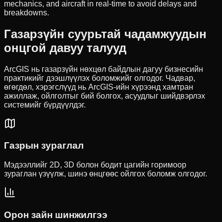
mechanics, and aircraft in real-time to avoid delays and
breakdowns.
Газарзүйн суурьтай чадамжуудын
онцгой давуу талууд
ArcGIS нь газарзүйн нөхцөл байдлын дагуу бизнесийн
практикийг дээшлүүлэх боломжийг олгодог. Чадвар,
өгөгдөл, хэрэгслүүд нь ArcGIS-ийн хүрээнд хамтран
ажиллаж, ойлголтыг бий болгох, асуудлыг шийдвэрлэх
системийг бүрдүүлдэг.
Газрын зураглал
Мэдээллийг 2D, 3D болон бодит цагийн горимоор
зураглан үзүүлж, шинэ өнцгөөс ойлгох боломж олгодог.
Орон зайн шинжилгээ