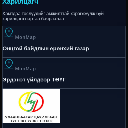
Харилцагч
Хамтдаа төслүүдийг амжилттай хэрэгжүүлж буй
харилцагч нартаа баярлалаа.
MonMap
Онцгой байдлын ерөнхий газар
MonMap
Эрдэнэт үйлдвэр ТӨҮГ