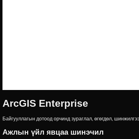
ArcGIS Enterprise
Байгууллагын дотоод орчинд зураглал, өгөгдөл, шинжилгэ
Ажлын үйл явцаа шинэчил