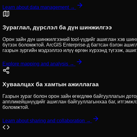
Learn about data management →
Зураглал, дүрслэл ба дүн шинжилгээ
Орон зайн дүн шинжилгээний tool-үүдийг ашиглан хэв шинж
бүтээх боломжтой. ArcGIS Enterprise-д багтсан бэлэн аши
газрын зургийн мэдээллээ илүү өргөн хүрээнд түгээж, аши
Explore mapping and analysis →
Хуваалцах ба хамтын ажиллагаа
Газрын зураг болон орон зайн өгөгдлөө байгууллагын дото
аппликейшнүүдийг ашиглан байгууллагынхаа баг, итгэмжлэ
боломжтой.
Learn about sharing and collaboration →