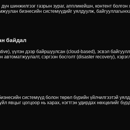
н дүн шинжилгээг газрын зураг, аппликейшн, контент болгон
мжуулан бизнесийн системүүдийг уялдуулж, байгууллагынха
ан байдал
ative), үүлэн дээр байршуулсан (cloud-based), эсвэл байгуу
автоматжуулалт, сэргээн босголт (disaster recovery), хэрэг
д, бизнесийн системүүд болон төрөл бүрийн үйлчилгээтэй у
йл явцыг цогцоор нь харах, нэгтгэн удирдах нөхцөлийг бүр