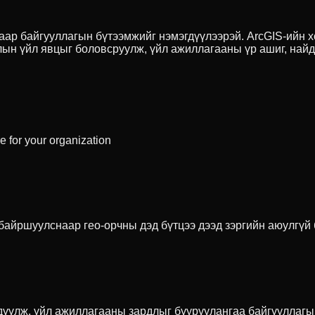
аар байгууллагын бүтээмжийг нэмэгдүүлээрэй. ArcGIS-ийн х
лын үйл явцыг боловсруулж, үйл ажиллагааны үр ашиг, най
e for your organization
 байршуулснаар гео-орчны дэд бүтцээ дээд зэргийн аюулгүй
дүүлж, үйл ажиллагааны зардлыг бууруулангаа байгууллагы