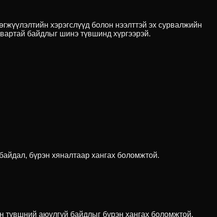
өгжүүлэлтийн хэрэгслүүд болон нээлттэй эх сурвалжийн
двартай байдлыг шинэ түвшинд хүргээрэй.
 байдал, бүрэн хяналтаар хангах боломжтой.
н түвшний аюулгүй байдлыг бүрэн хангах боломжтой.