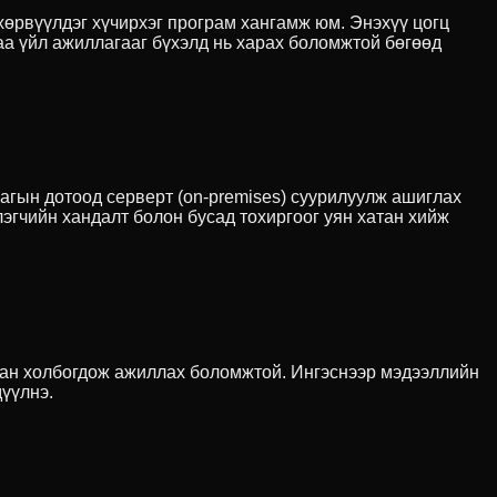
 хөрвүүлдэг хүчирхэг програм хангамж юм. Энэхүү цогц
а үйл ажиллагааг бүхэлд нь харах боломжтой бөгөөд
ллагын дотоод серверт (on-premises) суурилуулж ашиглах
лэгчийн хандалт болон бусад тохиргоог уян хатан хийж
ялдан холбогдож ажиллах боломжтой. Ингэснээр мэдээллийн
дүүлнэ.