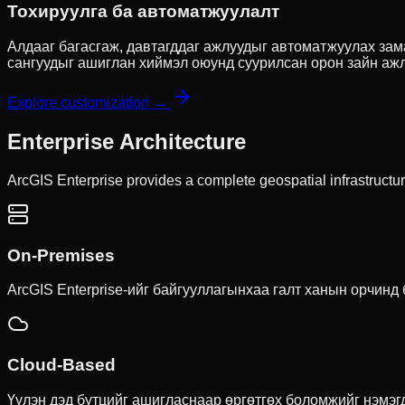
Тохируулга ба автоматжуулалт
Алдааг багасгаж, давтагддаг ажлуудыг автоматжуулах зам
сангуудыг ашиглан хиймэл оюунд суурилсан орон зайн аж
Explore customization →
Enterprise Architecture
ArcGIS Enterprise provides a complete geospatial infrastructur
On-Premises
ArcGIS Enterprise-ийг байгууллагынхаа галт ханын орчинд
Cloud-Based
Үүлэн дэд бүтцийг ашигласнаар өргөтгөх боломжийг нэмэг