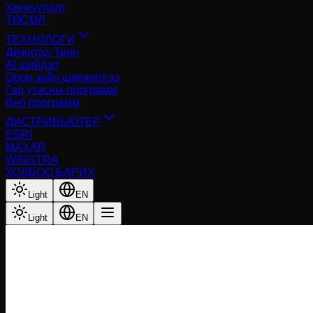
Хөгжүүлэлт
ТӨСӨЛ
ТЕХНОЛОГИ
Дижитал Твин
AI шийдэл
Орон зайн шинжилгээ
Гар утасны программ
Веб программ
ДИСТРИБЬЮТЕР
ESRI
MAXAR
WINGTRA
ХОЛБОО БАРИХ
Light
EN
Light
EN