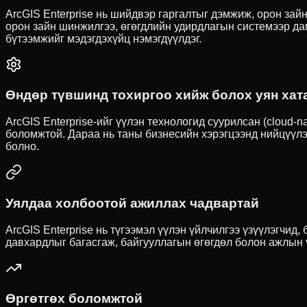
ArcGIS Enterprise нь шийдвэр гаргалтыг дэмжиж, орон зай
орон зайн шинжилгээ, өгөгдлийн удирдлагын системээр да
бүтээмжийг мэдэгдэхүйц нэмэгдүүлдэг.
Өндөр түвшинд тохиргоо хийж болох уян хат
ArcGIS Enterprise-ийг үүлэн технологид суурилсан (cloud-n
боломжтой. Дараа нь таны бизнесийн хэрэгцээнд нийцүүлэн 
болно.
Уялдаа холбоотой ажиллах чадвартай
ArcGIS Enterprise нь түгээмэл үүлэн үйлчилгээ үзүүлэгчи
давхардлыг багасгаж, байгууллагын өгөгдөл болон ажлын ү
Өргөтгөх боломжтой