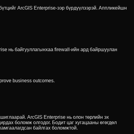
бүтцийг ArcGIS Enterprise-ээр бүрдүүлээрэй. Аппликейшн
se нь байгууллагынхаа firewall-ийн ард байршуулан
improve business outcomes.
иглаарай. ArcGIS Enterprise нь олон төрлийн эх
дирдах боломж олгодог. Бодит цаг хугацааны өгөгдөл
хамгаалагдсан байлгах боломжтой.