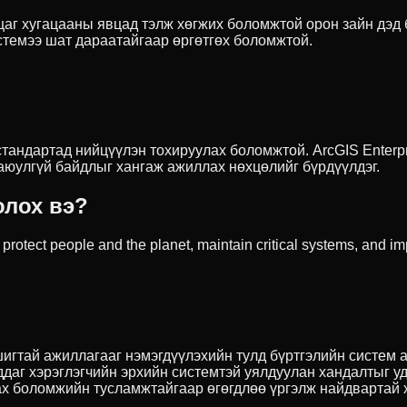
цаг хугацааны явцад тэлж хөгжих боломжтой орон зайн дэд 
стемээ шат дараатайгаар өргөтгөх боломжтой.
андартад нийцүүлэн тохируулах боломжтой. ArcGIS Enterpri
 аюулгүй байдлыг хангаж ажиллах нөхцөлийг бүрдүүлдэг.
олох вэ?
o protect people and the planet, maintain critical systems, and 
игтай ажиллагааг нэмэгдүүлэхийн тулд бүртгэлийн систем аш
ддаг хэрэглэгчийн эрхийн системтэй уялдуулан хандалтыг у
ах боломжийн тусламжтайгаар өгөгдлөө үргэлж найдвартай 