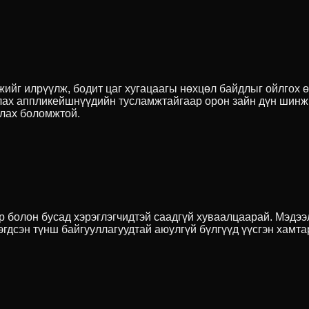
ийг илрүүлж, бодит цаг хугацаагы нөхцөл байдлыг ойлгох ө
глах аппликейшнүүдийн тусламжтайгаар орон зайн дүн шинжи
глах боломжтой.
р болон бусад хэрэглэгчидтэй саадгүй хуваалцаарай. Мэдээ
гдсэн түнш байгууллагуудтай аюулгүй бүлгүүд үүсгэн хамта