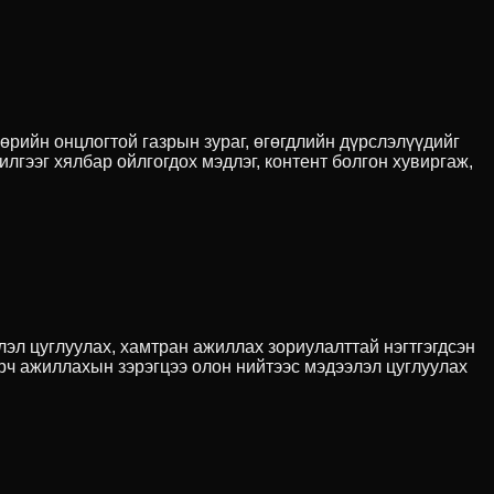
өрийн онцлогтой газрын зураг, өгөгдлийн дүрслэлүүдийг
лгээг хялбар ойлгогдох мэдлэг, контент болгон хувиргаж,
лэл цуглуулах, хамтран ажиллах зориулалттай нэгтгэгдсэн
рч ажиллахын зэрэгцээ олон нийтээс мэдээлэл цуглуулах