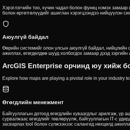
Хэрэглэгчийн тоо, хүчин чадал болон функц нэмэх замаар 
болон өргөтгөлүүдийг ашиглан хэрэгцээндээ нийцүүлэн си
Аюулгүй байдал
Өөрийн системийг олон улсын аюулгүй байдал, нийцлийн ст
ажиллах, өгөгдөлдөө шууд холбогдох замаар дээд зэргийн
ArcGIS Enterprise орчинд юу хийж б
Explore how maps are playing a pivotal role in your industry t
Өгөгдлийн менежмент
Байгууллагын дотоод өгөгдлийн хуваагдлыг арилгаж, үр аш
сурвалжаас өгөгдлийг төвлөрүүлж, байгууллагын IT-с удир
засварлах tool болон сүлжээнээс салангид нөхцөлд ажилл