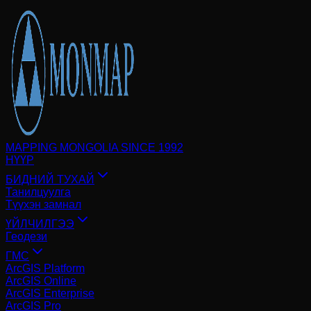
MAPPING MONGOLIA SINCE 1992
НҮҮР
БИДНИЙ ТУХАЙ
Танилцуулга
Түүхэн замнал
ҮЙЛЧИЛГЭЭ
Геодези
ГМС
ArcGIS Platform
ArcGIS Online
ArcGIS Enterprise
ArcGIS Pro