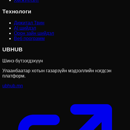
Хөгжүүлэлт
Технологи
Дижитал Твин
AI шийдэл
Орон зайн шийдэл
Веб программ
UBHUB
Шинэ бүтээгдэхүүн
Улаанбаатар хотын газарзүйн мэдээллийн нэгдсэн
платформ.
ubhub.mn