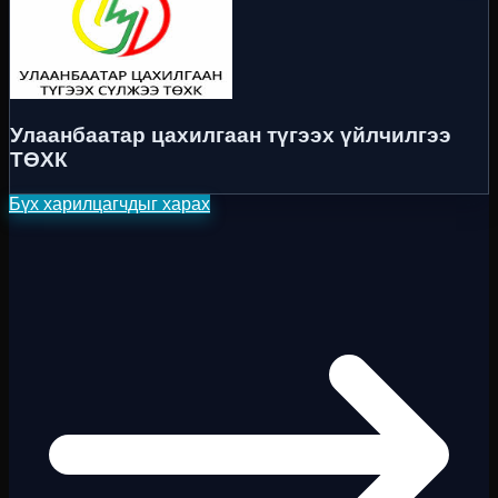
Улаанбаатар цахилгаан түгээх үйлчилгээ
ТӨХК
Бүх харилцагчдыг харах