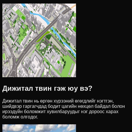
Дижитал твин гэж юу вэ?
Дижитал твин нь өргөн хүрээний өгөгдлийг нэгтгэн,
шийдвэр гаргагчдад бодит цагийн нөхцөл байдал болон
ирээдүйн боломжит хувилбаруудыг нэг дороос харах
боломж олгодог.