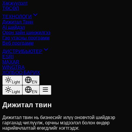
Хөгжүүлэлт
ТӨСӨЛ
ТЕХНОЛОГИ
Дижитал Твин
AI шийдэл
Орон зайн шинжилгээ
Гар утасны программ
Веб программ
ДИСТРИБЬЮТЕР
ESRI
MAXAR
WINGTRA
ХОЛБОО БАРИХ
Light
EN
Light
EN
Дижитал твин
Дижитал твин нь бизнесийг илүү оновчтой шийдвэр
гаргахад чиглүүлж, орчны мэдээлэл болон өндөр
нарийвчлалтай өгөгдлийг нэгтгэдэг.