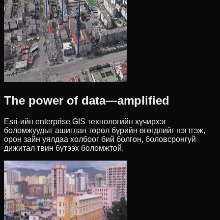
The power of data—amplified
Esri-ийн enterprise GIS технологийн хүчирхэг
боломжуудыг ашиглан төрөл бүрийн өгөгдлийг нэгтгэж,
орон зайн уялдаа холбоог бий болгон, боловсронгуй
дижитал твин бүтээх боломжтой.