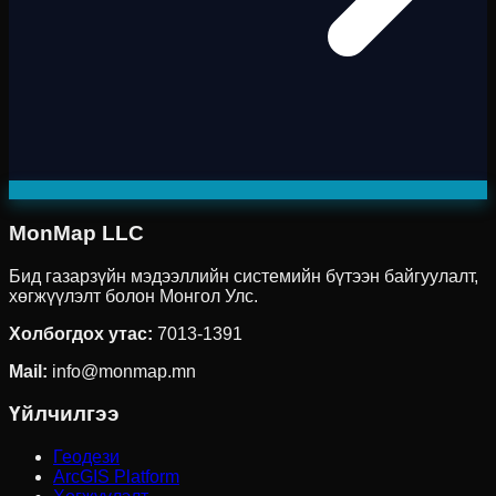
MonMap LLC
Бид газарзүйн мэдээллийн системийн бүтээн байгуулалт,
хөгжүүлэлт болон Монгол Улс.
Холбогдох утас
:
7013-1391
Mail:
info@monmap.mn
Үйлчилгээ
Геодези
ArcGIS Platform