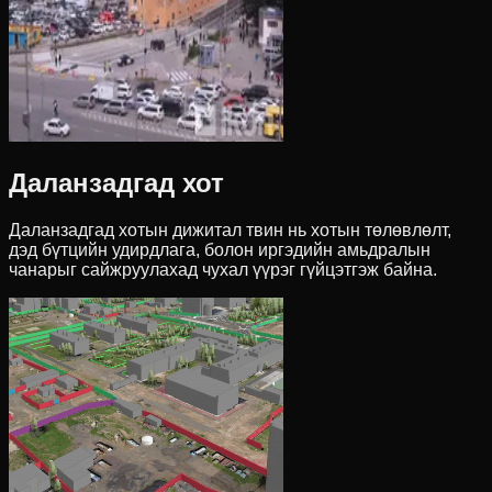
Даланзадгад хот
Даланзадгад хотын дижитал твин нь хотын төлөвлөлт,
дэд бүтцийн удирдлага, болон иргэдийн амьдралын
чанарыг сайжруулахад чухал үүрэг гүйцэтгэж байна.