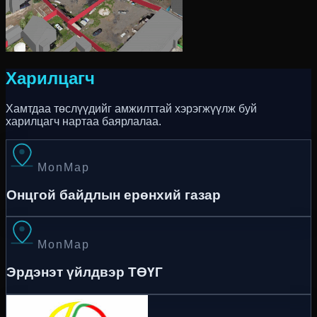
Харилцагч
Хамтдаа төслүүдийг амжилттай хэрэгжүүлж буй
харилцагч нартаа баярлалаа.
MonMap
Онцгой байдлын ерөнхий газар
MonMap
Эрдэнэт үйлдвэр ТӨҮГ