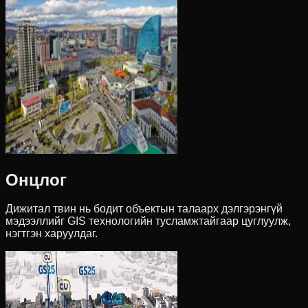
Онцлог
Дижитал твин нь бодит объектын талаарх дэлгэрэнгүй
мэдээллийг GIS технологийн тусламжтайгаар цуглуулж,
нэгтгэн харуулдаг.