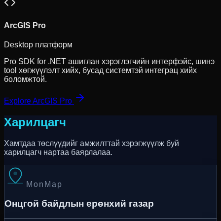
ArcGIS Pro
Desktop платформ
Pro SDK for .NET ашиглан хэрэглэгчийн интерфэйс, шинэ
tool хөгжүүлэлт хийх, бусад системтэй интеграц хийх
боломжтой.
Explore ArcGIS Pro
Харилцагч
Хамтдаа төслүүдийг амжилттай хэрэгжүүлж буй
харилцагч нартаа баярлалаа.
MonMap
Онцгой байдлын ерөнхий газар