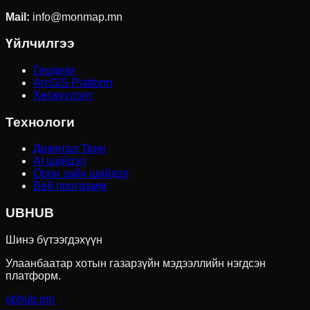
Mail:
info@monmap.mn
Үйлчилгээ
Геодези
ArcGIS Platform
Хөгжүүлэлт
Технологи
Дижитал Твин
AI шийдэл
Орон зайн шийдэл
Веб программ
UBHUB
Шинэ бүтээгдэхүүн
Улаанбаатар хотын газарзүйн мэдээллийн нэгдсэн
платформ.
ubhub.mn