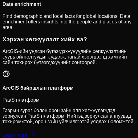
Data enrichment
Find demographic and local facts for global locations. Data
enrichment offers insights into the people and places of any
area.
Хэрхэн хөгжүүлэлт хийх вэ?
ArcGIS-ийн үндсэн бүтээгдэхүүнүүдийн хөгжүүлэлтийн
суурь ойлголтуудыг судалж, танай хэрэгцээнд хамгийн
сайн тохирох бүтээгдэхүүнийг сонгоорой.
ArcGIS байршлын платформ
PaaS платформ
Газрын зураг болон орон зайн апп хөгжүүлэгчдэд
зориулсан PaaS платформ. Нийтэд зориулсан аппуудад
тохиромжтой, орон зайн үйлчилгээтэй уялдах боломжтой.
Learn more