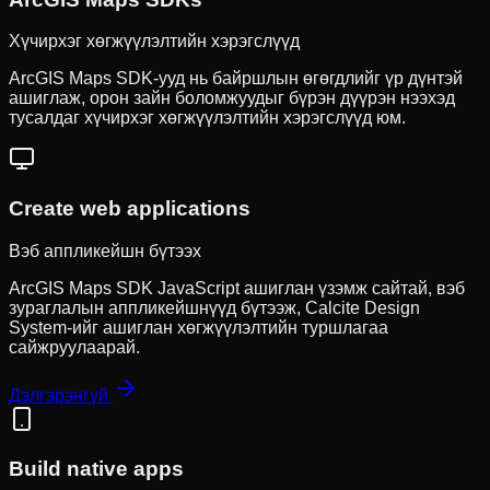
Хүчирхэг хөгжүүлэлтийн хэрэгслүүд
ArcGIS Maps SDK-ууд нь байршлын өгөгдлийг үр дүнтэй
ашиглаж, орон зайн боломжуудыг бүрэн дүүрэн нээхэд
тусалдаг хүчирхэг хөгжүүлэлтийн хэрэгслүүд юм.
Create web applications
Вэб аппликейшн бүтээх
ArcGIS Maps SDK JavaScript ашиглан үзэмж сайтай, вэб
зураглалын аппликейшнүүд бүтээж, Calcite Design
System-ийг ашиглан хөгжүүлэлтийн туршлагаа
сайжруулаарай.
Дэлгэрэнгүй
Build native apps