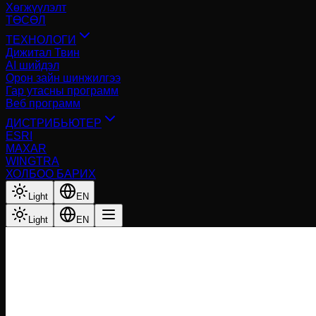
Хөгжүүлэлт
ТӨСӨЛ
ТЕХНОЛОГИ
Дижитал Твин
AI шийдэл
Орон зайн шинжилгээ
Гар утасны программ
Веб программ
ДИСТРИБЬЮТЕР
ESRI
MAXAR
WINGTRA
ХОЛБОО БАРИХ
Light
EN
Light
EN