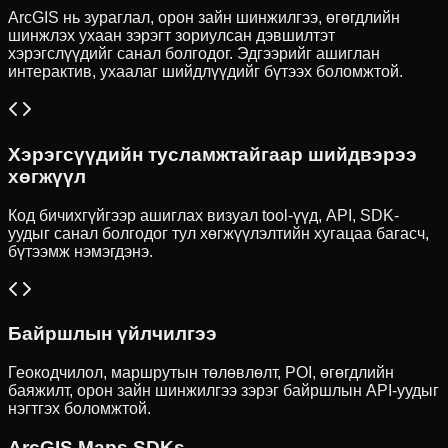
ArcGIS нь зураглал, орон зайн шинжилгээ, өгөгдлийн
шинжлэх ухаан зэрэгт зориулсан дэвшилтэт
хэрэгслүүдийг санал болгодог. Эдгээрийг ашиглан
интерактив, ухаалаг шийдлүүдийг бүтээх боломжтой.
Хэрэгсүүдийн тусламжтайгаар шийдвэрээ
хөгжүүл
Код бичихгүйгээр ашиглах визуал tool-үүд, API, SDK-
уудыг санал болгодог тул хөгжүүлэлтийн хугацаа багасч,
бүтээмж нэмэгдэнэ.
Байршлын үйлчилгээ
Геокодчилол, маршрутын төлөвлөлт, POI, өгөгдлийн
баяжилт, орон зайн шинжилгээ зэрэг байршлын API-уудыг
нэгтгэх боломжтой.
ArcGIS Maps SDKs