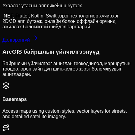
Ухаалаг утасны аппликейшн бүтээх
.NET, Flutter, Kotlin, Swift зэрэг технологиор хүчирхэг
2D/3D апп бүтээж, онлайн болон оффлайн орчинд
ажиллах боломжтой шийдэл гаргаарай.
Дэлгэрэнгүй
ArcGIS байршлын үйлчилгээнүүд
Байршлын үйлчилгээг ашиглан геокодчилол, маршрутын
тооцоо, орон зайн дүн шинжилгээ зэрэг боломжуудыг
ашиглаарай.
Basemaps
Access maps using custom styles, vector layers for streets,
and detailed satellite imagery.