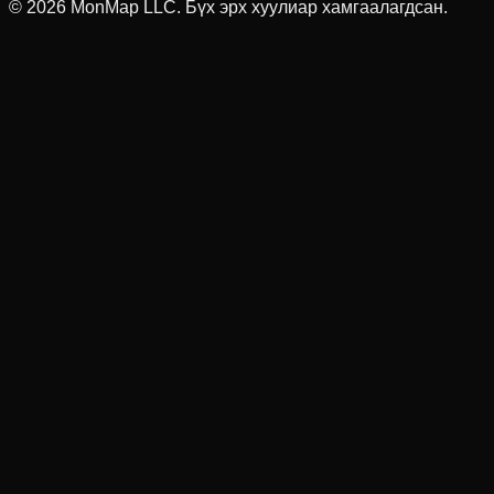
© 2026 MonMap LLC.
Бүх эрх хуулиар хамгаалагдсан.