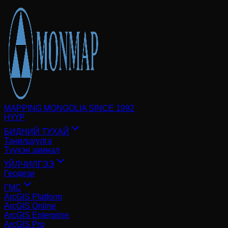
MAPPING MONGOLIA SINCE 1992
НҮҮР
БИДНИЙ ТУХАЙ
Танилцуулга
Түүхэн замнал
ҮЙЛЧИЛГЭЭ
Геодези
ГМС
ArcGIS Platform
ArcGIS Online
ArcGIS Enterprise
ArcGIS Pro