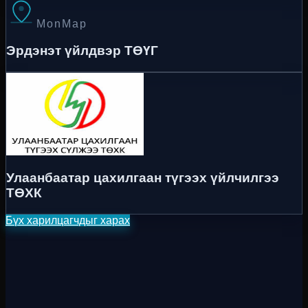
MonMap
Эрдэнэт үйлдвэр ТӨҮГ
Улаанбаатар цахилгаан түгээх үйлчилгээ
ТӨХК
Бүх харилцагчдыг харах