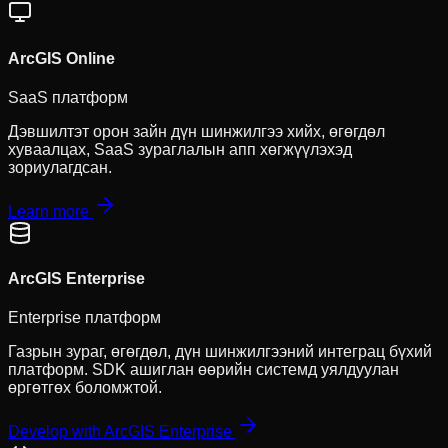
ArcGIS Online
SaaS платформ
Дэвшилтэт орон зайн дүн шинжилгээ хийх, өгөгдөл
хуваалцах, SaaS зураглалын апп хөгжүүлэхэд
зориулагдсан.
Learn more
ArcGIS Enterprise
Enterprise платформ
Газрын зураг, өгөгдөл, дүн шинжилгээний интеграц бүхий
платформ. SDK ашиглан өөрийн системд уялдуулан
өргөтгөх боломжтой.
Develop with ArcGIS Enterprise