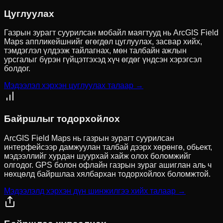
Цуглуулах
Газрын зурагт суурилсан мобайл маягтууд нь ArcGIS Field
Maps аппликейшнийг өгөгдөл цуглуулах, засвар хийх,
тэмдэглэл үлдээж тайлагнах, мөн талбайн ажлын
урсгалыг бүрэн гүйцэтгэхэд хүч өгдөг үндсэн хэрэгсэл
болдог.
Мэдээлэл хэрхэн цуглуулах талаар →
Байршлыг тодорхойлох
ArcGIS Field Maps нь газрын зурагт суурилсан
интерфейсээр дамжуулан талбай дээрх хөрөнгө, обьект,
мэдээллийг хурдан шуурхай хайж олох боломжийг
олгодог. GPS болон офлайн газрын зураг ашиглан аль ч
нөхцөлд байршлаа хялбархан тодорхойлох боломжтой.
Мэдээлэлд хэрхэн дүн шинжилгээ хийх талаар →