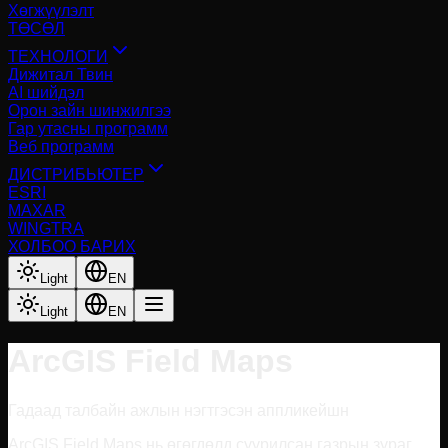
Хөгжүүлэлт
ТӨСӨЛ
ТЕХНОЛОГИ
Дижитал Твин
AI шийдэл
Орон зайн шинжилгээ
Гар утасны программ
Веб программ
ДИСТРИБЬЮТЕР
ESRI
MAXAR
WINGTRA
ХОЛБОО БАРИХ
Light
EN
Light
EN
ArcGIS Field Maps
Гадаад талбайн ажлын нэгтгэсэн аппликейшн
ArcGIS Field Maps нь өгөгдөлд суурилсан газрын зураг