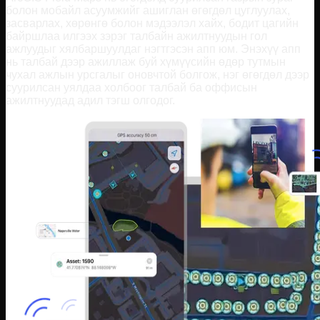
болон мобайл асуумжийг ашиглан өгөгдөл цуглуулах,
засварлах, хөрөнгө болон мэдээлэл хайх, бодит цагийн
байршлаа илгээх зэрэг талбайн ажилтнуудын гол
ажлуудыг хялбаршуулдаг нэгтгэсэн апп юм. Энэхүү апп
нь талбай дээр ажиллаж буй хүмүүсийн өдөр тутмын
чухал ажлын урсгалыг оновчтой болгож, нэг өгөгдөл дээр
суурилсан уялдаа холбоог талбай ба оффисын
ажилтнуудад адил тэгш олгодог.