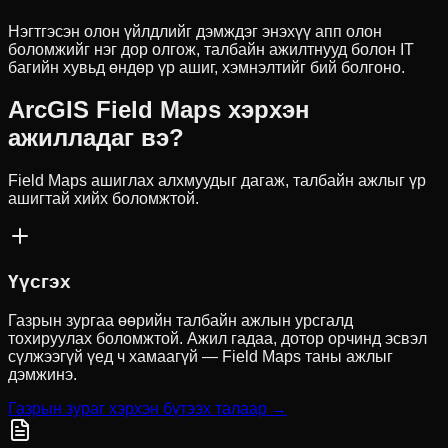
Нэгтгэсэн олон үйлдлийг дэмждэг энэхүү апп олон
боломжийг нэг дор олгож, талбайн ажилтнууд болон IT
багийн хувьд өндөр үр ашиг, хэмнэлтийг бий болгоно.
ArcGIS Field Maps хэрхэн
ажилладаг вэ?
Field Maps ашиглах алхмуудыг дагаж, талбайн ажлыг үр
ашигтай хийх боломжтой.
Үүсгэх
Газрын зургаа өөрийн талбайн ажлын урсгалд
тохируулах боломжтой. Ажил гадаа, дотор орчинд эсвэл
сүлжээгүй үед ч хамаагүй — Field Maps таны ажлыг
дэмжинэ.
Газрын зураг хэрхэн бүтээх талаар →