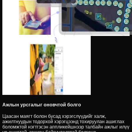
Ажлын урсгалыг оновчтой болго
Цаасан маягт болон бусад хэрэгслүүдийг халж,
ажилтнуудын тодорхой хэрэгцээнд тохируулан ашиглах
боломжтой нэгтгэсэн аппликейшнээр талбайн ажлыг илүү