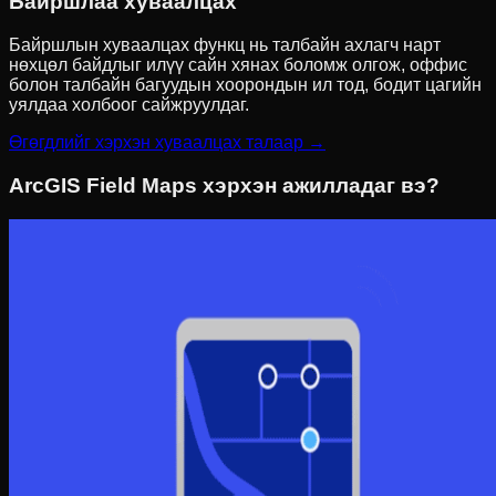
Байршлаа хуваалцах
Байршлын хуваалцах функц нь талбайн ахлагч нарт
нөхцөл байдлыг илүү сайн хянах боломж олгож, оффис
болон талбайн багуудын хоорондын ил тод, бодит цагийн
уялдаа холбоог сайжруулдаг.
Өгөгдлийг хэрхэн хуваалцах талаар →
ArcGIS Field Maps хэрхэн ажилладаг вэ?