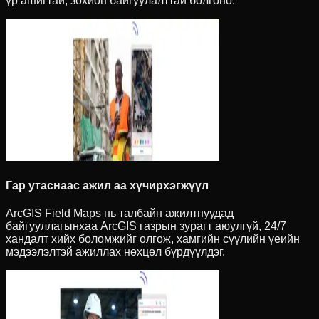
үр ашигтай, зохион байгуулалттай болгоно.
Гар утаснаас ажил аа хүчирхэгжүүл
ArcGIS Field Maps нь талбайн ажилтнуудад
байгууллагынхаа ArcGIS газрын зурагт аюулгүй, 24/7
хандалт хийх боломжийг олгож, хамгийн сүүлийн үеийн
мэдээлэлтэй ажиллах нөхцөл бүрдүүлдэг.