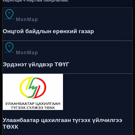
MonMap
Онцгой байдлын ерөнхий газар
MonMap
Эрдэнэт үйлдвэр ТӨҮГ
Улаанбаатар цахилгаан түгээх үйлчилгээ
ТӨХК