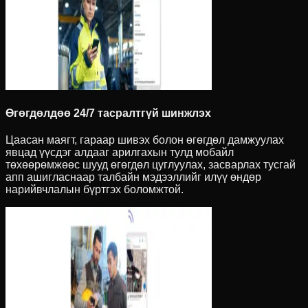
Өгөгдөлдөө 24/7 тасралтгүй шинжлэх
Цаасан маягт, гараар шивэх болон өгөгдөл дамжуулах
явцад үүсдэг алдааг арилгахын тулд мобайл
төхөөрөмжөөс шууд өгөгдөл цуглуулах, засварлах тусгай
апп ашигласнаар талбайн мэдээллийг илүү өндөр
нарийвчлалын бүртгэх боломжтой.