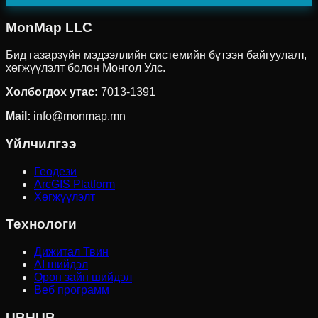
MonMap LLC
Бид газарзүйн мэдээллийн системийн бүтээн байгуулалт,
хөгжүүлэлт болон Монгол Улс.
Холбогдох утас
:
7013-1391
Mail:
info@monmap.mn
Үйлчилгээ
Геодези
ArcGIS Platform
Хөгжүүлэлт
Технологи
Дижитал Твин
AI шийдэл
Орон зайн шийдэл
Веб программ
UBHUB