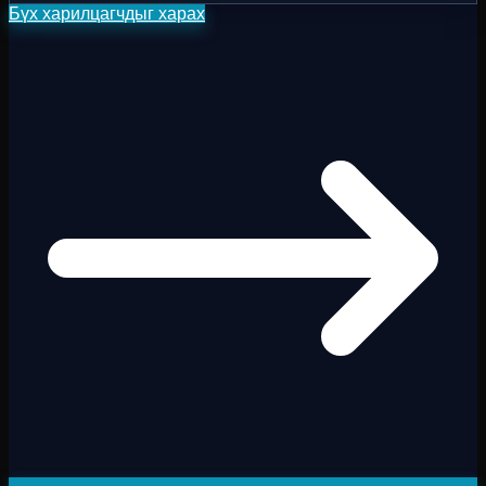
Бүх харилцагчдыг харах