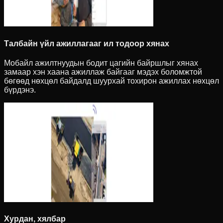
Талбайн үйл ажиллагааг ил тодоор хянах
Мобайл ажилтнуудын бодит цагийн байршлыг хянах
замаар хэн хаана ажиллаж байгааг мэдэх боломжтой
бөгөөд нөхцөл байдалд шуурхай тохирон ажиллах нөхцөл
бүрдэнэ.
Хурдан, хялбар