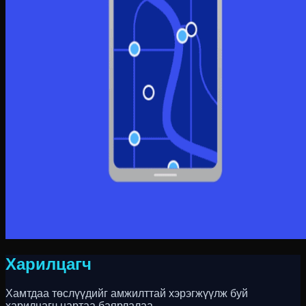
Харилцагч
Хамтдаа төслүүдийг амжилттай хэрэгжүүлж буй
харилцагч нартаа баярлалаа.