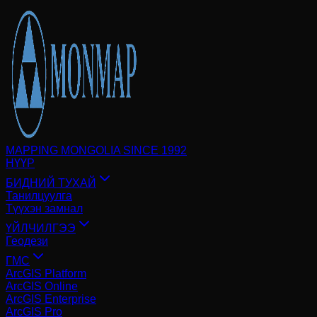
MAPPING MONGOLIA SINCE 1992
НҮҮР
БИДНИЙ ТУХАЙ
Танилцуулга
Түүхэн замнал
ҮЙЛЧИЛГЭЭ
Геодези
ГМС
ArcGIS Platform
ArcGIS Online
ArcGIS Enterprise
ArcGIS Pro