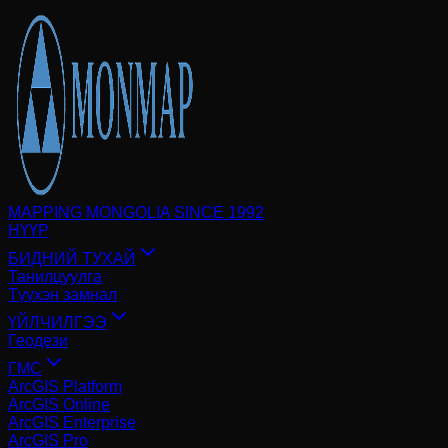
MAPPING MONGOLIA SINCE 1992
НҮҮР
БИДНИЙ ТУХАЙ
Танилцуулга
Түүхэн замнал
ҮЙЛЧИЛГЭЭ
Геодези
ГМС
ArcGIS Platform
ArcGIS Online
ArcGIS Enterprise
ArcGIS Pro