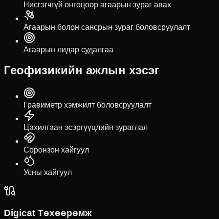
Нисгэгчгүй онгоцоор агаарын зураг авах
Агаарын болон сансрын зураг боловсруулалт
Агаарын лидар судалгаа
Геофизикийн ажлын хэсэг
Гравиметр хэмжилт боловсруулалт
Цахилгаан эсэргүүцлийн зураглал
Соронзон хайгуул
Усны хайгуул
Digicat Төхөөрөмж