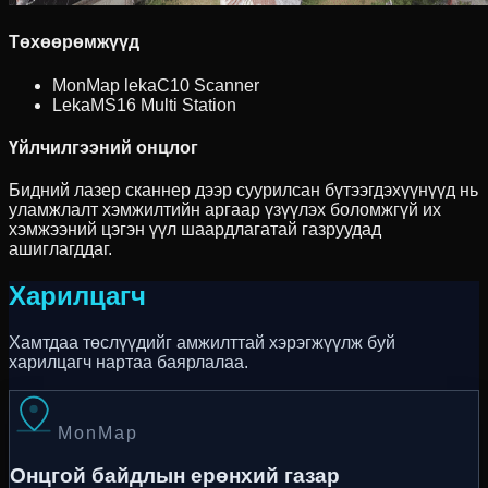
Төхөөрөмжүүд
MonMap lekaC10 Scanner
LekaMS16 Multi Station
Үйлчилгээний онцлог
Бидний лазер сканнер дээр суурилсан бүтээгдэхүүнүүд нь
уламжлалт хэмжилтийн аргаар үзүүлэх боломжгүй их
хэмжээний цэгэн үүл шаардлагатай газруудад
ашиглагддаг.
Харилцагч
Хамтдаа төслүүдийг амжилттай хэрэгжүүлж буй
харилцагч нартаа баярлалаа.
MonMap
Онцгой байдлын ерөнхий газар