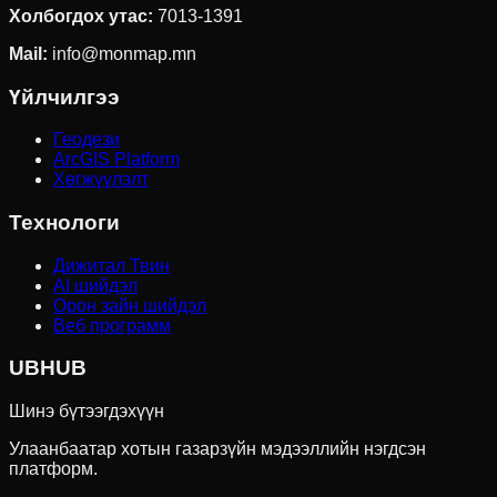
Холбогдох утас
:
7013-1391
Mail:
info@monmap.mn
Үйлчилгээ
Геодези
ArcGIS Platform
Хөгжүүлэлт
Технологи
Дижитал Твин
AI шийдэл
Орон зайн шийдэл
Веб программ
UBHUB
Шинэ бүтээгдэхүүн
Улаанбаатар хотын газарзүйн мэдээллийн нэгдсэн
платформ.