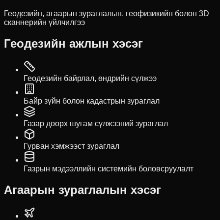
Геодезийн, агаарын зураглалын, геофизикийн болон 3D
сканнерийн үйлчилгээ
Геодезийн ажлын хэсэг
Геодезийн байрлал, өндрийн сүлжээ
Байр зүйн болон кадастрын зураглал
Газар доорх шугам сүлжээний зураглал
Гурван хэмжээст зураглал
Газрын мэдээллийн системийн боловсруулалт
Агаарын зураглалын хэсэг