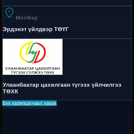
MonMap
Эрдэнэт үйлдвэр ТӨҮГ
Улаанбаатар цахилгаан түгээх үйлчилгээ
ТӨХК
Бүх харилцагчдыг харах