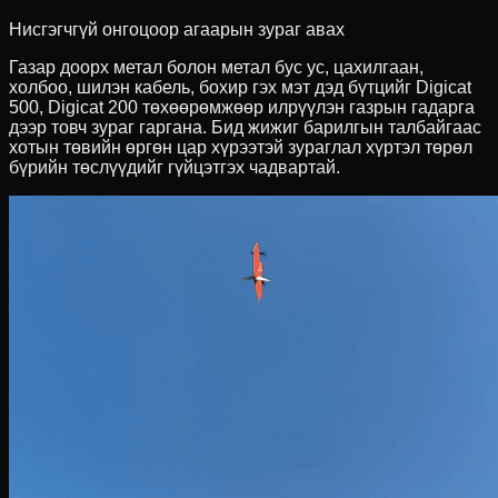
Нисгэгчгүй онгоцоор агаарын зураг авах
Газар доорх метал болон метал бус ус, цахилгаан,
холбоо, шилэн кабель, бохир гэх мэт дэд бүтцийг Digicat
500, Digicat 200 төхөөрөмжөөр илрүүлэн газрын гадарга
дээр товч зураг гаргана. Бид жижиг барилгын талбайгаас
хотын төвийн өргөн цар хүрээтэй зураглал хүртэл төрөл
бүрийн төслүүдийг гүйцэтгэх чадвартай.