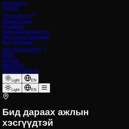
Хөгжүүлэлт
ТӨСӨЛ
ТЕХНОЛОГИ
Дижитал Твин
AI шийдэл
Орон зайн шинжилгээ
Гар утасны программ
Веб программ
ДИСТРИБЬЮТЕР
ESRI
MAXAR
WINGTRA
ХОЛБОО БАРИХ
Light
EN
Light
EN
Бид дараах ажлын
хэсгүүдтэй